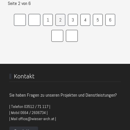
Seite 2 von 6
1
2
3
4
5
6
Kontakt
Sie haben Fragen zu unseren Projekten und Dienstleistungen?
| Telefon 03512 / 71 117 |
| Mobil 0664 / 2606734 |
| Mail office@wieser-arch.at |