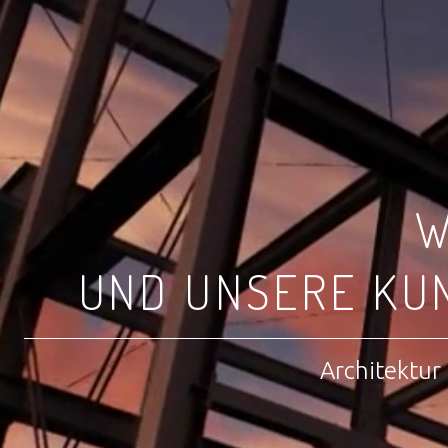
W
UND UNSERE KU
Architektur 