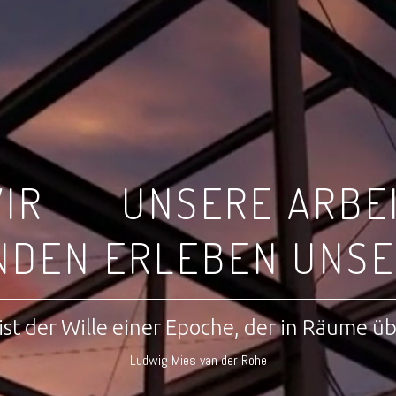
IR
UNSERE ARBE
NDEN ERLEBEN UNSE
ist der Wille einer Epoche, der in Räume ü
Ludwig Mies van der Rohe