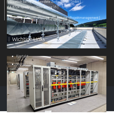
| Staatlich befugte u. beeidete Ziviltechniker GmbH |
| A-8724 Spielberg | Sonnenring 15 |
| Beratung - Entwurf - Planung - Bauleitung - Projektmanagement |
Wichtige Links
Kontakt
Impressum
Datenschutzerklärung
© Architekt DI Heimo Wieser & Partner 2026
Powered by
mawo-it.at e.U.