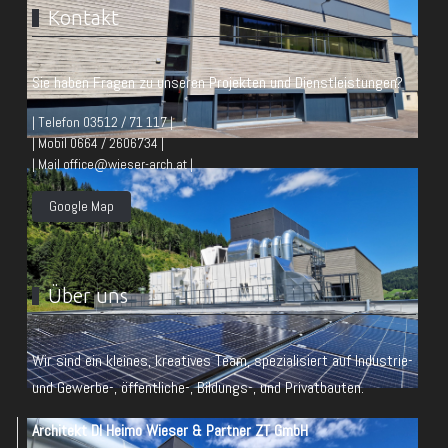
Kontakt
Sie haben Fragen zu unseren Projekten und Dienstleistungen?
| Telefon 03512 / 71 117 |
| Mobil 0664 / 2606734 |
| Mail office@wieser-arch.at |
Google Map
Über uns
Wir sind ein kleines, kreatives Team, spezialisiert auf Industrie-
und Gewerbe-, öffentliche-, Bildungs-, und Privatbauten.
Architekt DI Heimo Wieser & Partner ZT GmbH