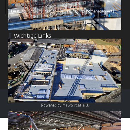
| Beratung - Entwurf - Planung - Bauleitung - Projektmanagement |
Wichtige Links
Kontakt
Impressum
Datenschutzerklärung
© Architekt DI Heimo Wieser & Partner 2026
Powered by
mawo-it.at e.U.