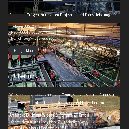
Sie haben Fragen zu unseren Projekten und Dienstleistungen?
| Telefon 03512 / 71 117 |
| Mobil 0664 / 2606734 |
| Mail office@wieser-arch.at |
Google Map
Über uns
Wir sind ein kleines, kreatives Team, spezialisiert auf Industrie-
und Gewerbe-, öffentliche-, Bildungs-, und Privatbauten.
Architekt DI Heimo Wieser & Partner ZT GmbH
| Staatlich befugte u. beeidete Ziviltechniker GmbH |
| A-8724 Spielberg | Sonnenring 15 |