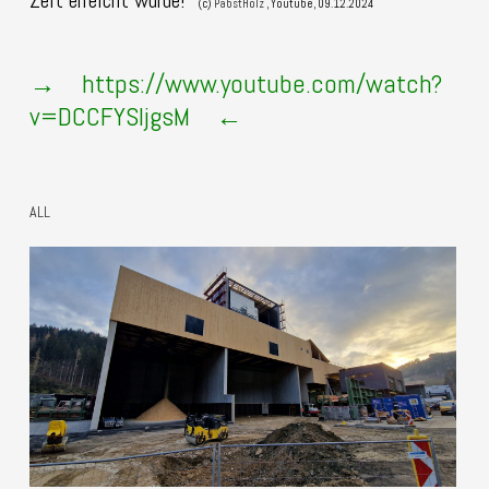
Zeit erreicht wurde!"
(c)
PabstHolz
, Youtube, 09.12.2024
→
https://www.youtube.com/watch?
v=DCCFYSIjgsM
←
ALL