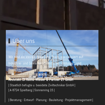
Über uns
Wir sind ein kleines, kreatives Team, spezialisiert auf
Industrie- und Gewerbe-, öffentliche-, Bildungs-, und
Privatbauten.
Architekt DI Heimo Wieser & Partner ZT GmbH
| Staatlich befugte u. beeidete Ziviltechniker GmbH |
| A-8724 Spielberg | Sonnenring 15 |
| Beratung - Entwurf - Planung - Bauleitung - Projektmanagement |