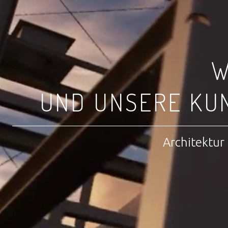
W
UND UNSERE KU
Architektur 