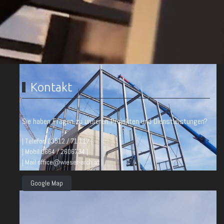
Kontakt
Sie haben Fragen zu unseren Projekten und Dienstleistungen?
| Telefon 03512 / 71 117 |
| Mobil 0664 / 2606734 |
| Mail office@wieser-arch.at |
Google Map