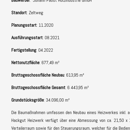
Bauwerber
: Johann Pabst Holzindustrie GmbH
Standort
: Zeltweg
Planungsstart
: 11.2020
Ausführungsstart
: 08.2021
Fertigstellung
: 04.2022
Nettonutzfläche
: 677,49 m²
Bruttogeschossfläche Neubau
: 613,95 m²
Bruttogeschossfläche Gesamt
: 6 443,95 m²
Grundstücksgröße
: 34.096,00 m²
Die Baumaßnahmen umfassen den Neubau eines Heizwerkes inkl. ang
Hackgut Heizwerk verfügt über eine Abmessung von ca. 21,50 x 1
Verteilerraum sowie für den Steuerungsraum, welcher für die Bedien