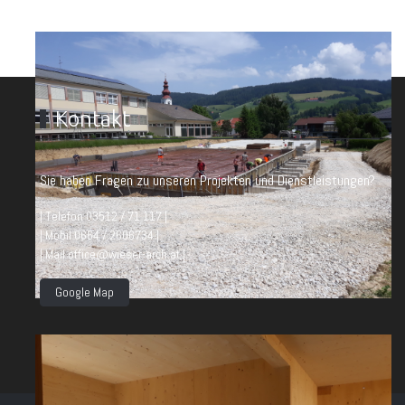
Kontakt
Sie haben Fragen zu unseren Projekten und Dienstleistungen?
| Telefon 03512 / 71 117 |
| Mobil 0664 / 2606734 |
| Mail office@wieser-arch.at |
Google Map