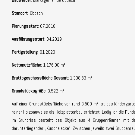
Bauwerber
: Marktgemeinde Obdach
Standort
: Obdach
Planungsstart
: 07.2018
Ausführungsstart
: 04.2019
Fertigstellung
: 01.2020
Nettonutzfläche
: 1.176,00 m²
Bruttogeschossfläche Gesamt:
1.308,53 m²
Grundstücksgröße
: 3.522 m²
Auf einer Grundstücksfläche von rund 3.500 m² ist das Kindergart
reiner Holzbauweise als Holzplattenbau errichtet. Lediglich die Fund
Im Grundriss besteht das Objekt aus 4 Gruppenräumen mit daz
darunterliegender „Kuschelecke“. Zwischen jeweils zwei Gruppenrä