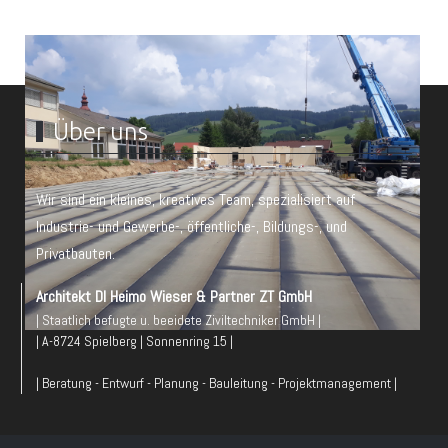
Über uns
Wir sind ein kleines, kreatives Team, spezialisiert auf
Industrie- und Gewerbe-, öffentliche-, Bildungs-, und
Privatbauten.
Architekt DI Heimo Wieser & Partner ZT GmbH
| Staatlich befugte u. beeidete Ziviltechniker GmbH |
| A-8724 Spielberg | Sonnenring 15 |
| Beratung - Entwurf - Planung - Bauleitung - Projektmanagement |