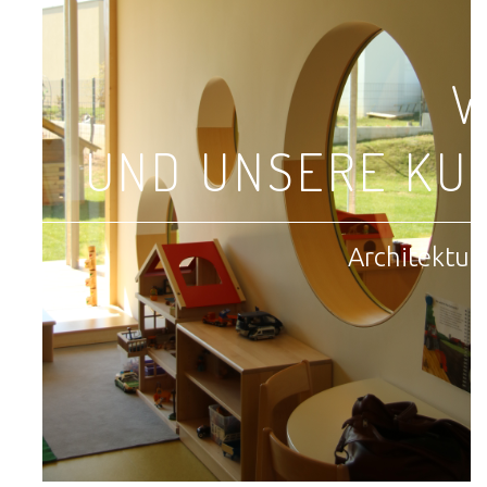
W
UND UNSERE KU
Architektur 