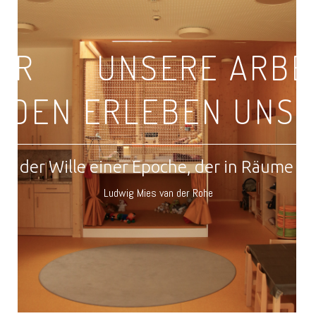
IR
UNSERE ARBE
NDEN ERLEBEN UNSE
ist der Wille einer Epoche, der in Räume ü
Ludwig Mies van der Rohe