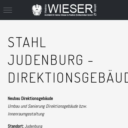
Mobile Menu Toggle
STAHL
JUDENBURG -
DIREKTIONSGEBÄU
Neubau Direktionsgebäude
Umbau und Sanierung Direktionsgebäude bzw.
Innenraumgestaltung
Standort:
Judenburg