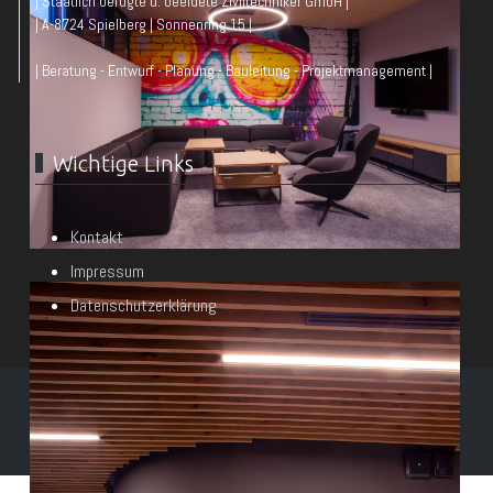
| Staatlich befugte u. beeidete Ziviltechniker GmbH |
| A-8724 Spielberg | Sonnenring 15 |
| Beratung - Entwurf - Planung - Bauleitung - Projektmanagement |
Wichtige Links
Kontakt
Impressum
Datenschutzerklärung
© Architekt DI Heimo Wieser & Partner 2026
Powered by
mawo-it.at e.U.