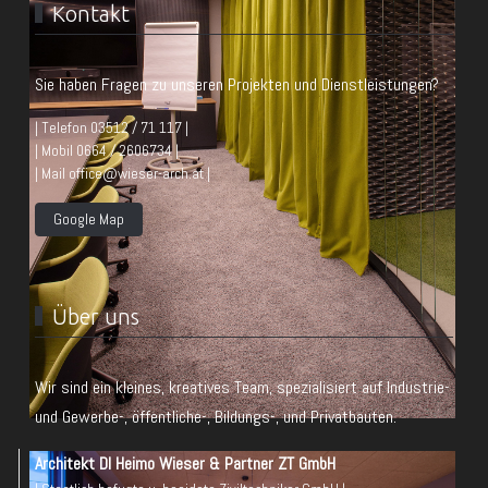
Kontakt
Sie haben Fragen zu unseren Projekten und Dienstleistungen?
| Telefon 03512 / 71 117 |
| Mobil 0664 / 2606734 |
| Mail office@wieser-arch.at |
Google Map
Über uns
Wir sind ein kleines, kreatives Team, spezialisiert auf Industrie-
und Gewerbe-, öffentliche-, Bildungs-, und Privatbauten.
Architekt DI Heimo Wieser & Partner ZT GmbH