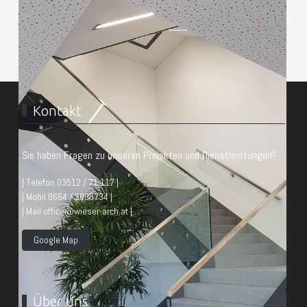
Kontakt
Sie haben Fragen zu unseren Projekten und Dienstleistungen?
| Telefon 03512 / 71 117 |
| Mobil 0664 / 2606734 |
| Mail office@wieser-arch.at |
Google Map
Über uns