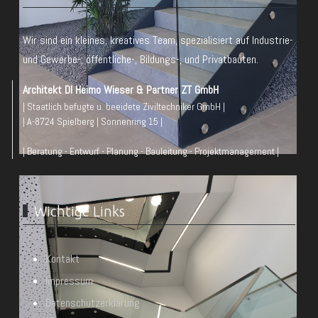
Wir sind ein kleines, kreatives Team, spezialisiert auf Industrie-
und Gewerbe-, öffentliche-, Bildungs-, und Privatbauten.
Architekt DI Heimo Wieser & Partner ZT GmbH
| Staatlich befugte u. beeidete Ziviltechniker GmbH |
| A-8724 Spielberg | Sonnenring 15 |
| Beratung - Entwurf - Planung - Bauleitung - Projektmanagement |
Wichtige Links
Kontakt
Impressum
Datenschutzerklärung