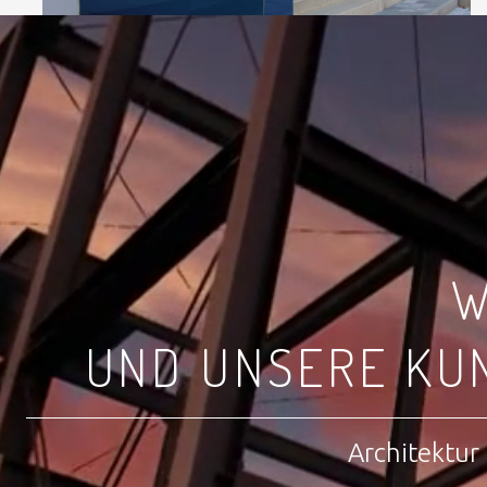
W
UND UNSERE KU
Architektur 