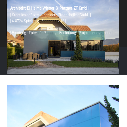
Architekt DI Heimo Wieser & Partner ZT GmbH
| Staatlich befugte u. beeidete Ziviltechniker GmbH |
| A-8724 Spielberg | Sonnenring 15 |
| Beratung - Entwurf - Planung - Bauleitung - Projektmanagement |
© Architekt DI Heimo Wieser & Partner 2026
Powered by
mawo-it.at e.U.