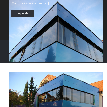
| Mail office@wieser-arch.at |
Google Map