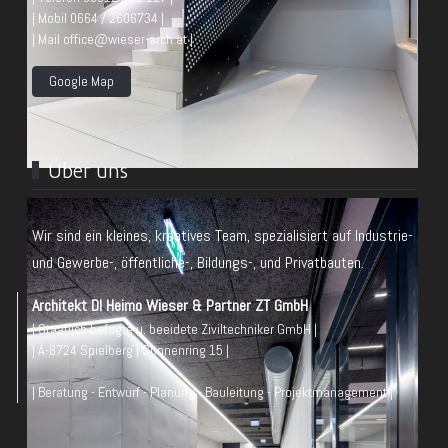
| Mobil 0664 / 2606734 |
| Mail office@wieser-arch.at |
Google Map
Über uns
Wir sind ein kleines, kreatives Team, spezialisiert auf Industrie-
und Gewerbe-, öffentliche-, Bildungs-, und Privatbauten.
Architekt DI Heimo Wieser & Partner ZT GmbH
| Staatlich befugte u. beeidete Ziviltechniker GmbH |
| A-8724 Spielberg | Sonnenring 15 |
| Beratung - Entwurf - Planung - Bauleitung - Projektmanagement |