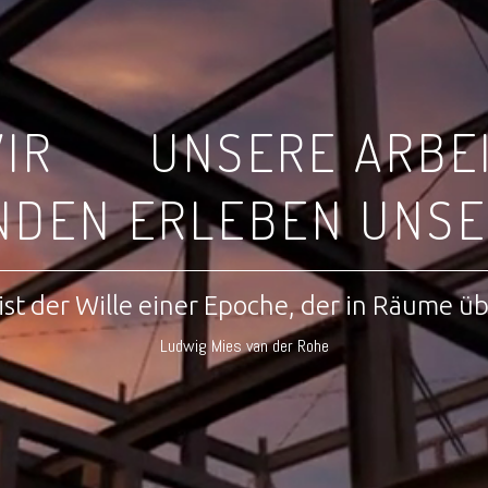
IR
UNSERE ARBE
NDEN ERLEBEN UNSE
ist der Wille einer Epoche, der in Räume ü
Ludwig Mies van der Rohe