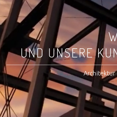
W
UND UNSERE KU
Architektur 