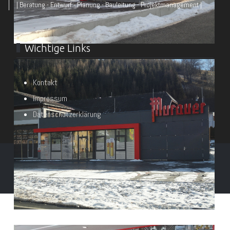
| Beratung - Entwurf - Planung - Bauleitung - Projektmanagement |
Wichtige Links
Kontakt
Impressum
Datenschutzerklärung
© Architekt DI Heimo Wieser & Partner 2026
Powered by
mawo-it.at e.U.