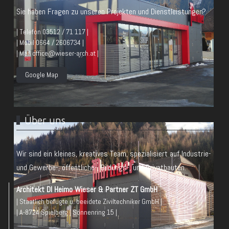
Sie haben Fragen zu unseren Projekten und Dienstleistungen?
| Telefon 03512 / 71 117 |
| Mobil 0664 / 2606734 |
| Mail office@wieser-arch.at |
Google Map
Über uns
Wir sind ein kleines, kreatives Team, spezialisiert auf Industrie-
und Gewerbe-, öffentliche-, Bildungs-, und Privatbauten.
Architekt DI Heimo Wieser & Partner ZT GmbH
| Staatlich befugte u. beeidete Ziviltechniker GmbH |
| A-8724 Spielberg | Sonnenring 15 |