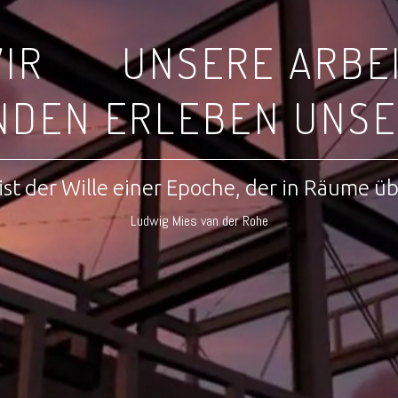
IR
UNSERE ARBE
NDEN ERLEBEN UNSE
ist der Wille einer Epoche, der in Räume ü
Ludwig Mies van der Rohe