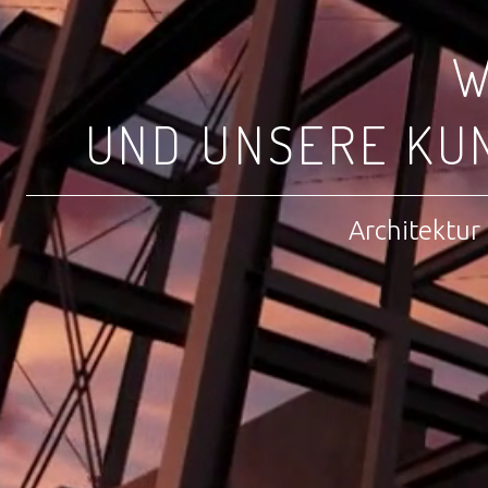
W
UND UNSERE KU
Architektur 