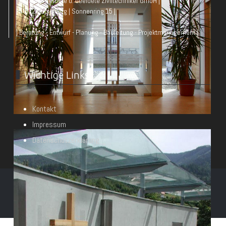
| Staatlich befugte u. beeidete Ziviltechniker GmbH |
| A-8724 Spielberg | Sonnenring 15 |
| Beratung - Entwurf - Planung - Bauleitung - Projektmanagement |
Wichtige Links
Kontakt
Impressum
Datenschutzerklärung
© Architekt DI Heimo Wieser & Partner 2026
Powered by
mawo-it.at e.U.