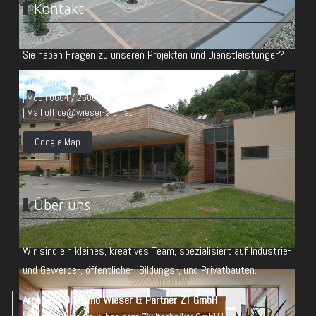
Kontakt
Sie haben Fragen zu unseren Projekten und Dienstleistungen?
| Telefon 03512 / 71 117 |
| Mobil 0664 / 2606734 |
| Mail office@wieser-arch.at |
Google Map
Über uns
Wir sind ein kleines, kreatives Team, spezialisiert auf Industrie-
und Gewerbe-, öffentliche-, Bildungs-, und Privatbauten.
Architekt DI Heimo Wieser & Partner ZT GmbH