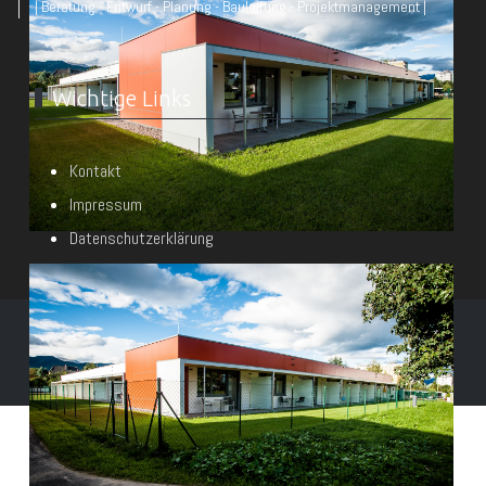
| Beratung - Entwurf - Planung - Bauleitung - Projektmanagement |
Wichtige Links
Kontakt
Impressum
Datenschutzerklärung
© Architekt DI Heimo Wieser & Partner 2026
Powered by
mawo-it.at e.U.