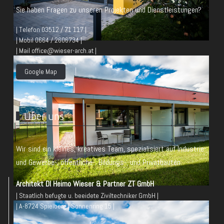
Sie haben Fragen zu unseren Projekten und Dienstleistungen?
| Telefon 03512 / 71 117 |
| Mobil 0664 / 2606734 |
| Mail office@wieser-arch.at |
Google Map
Über uns
Wir sind ein kleines, kreatives Team, spezialisiert auf Industrie-
und Gewerbe-, öffentliche-, Bildungs-, und Privatbauten.
Architekt DI Heimo Wieser & Partner ZT GmbH
| Staatlich befugte u. beeidete Ziviltechniker GmbH |
| A-8724 Spielberg | Sonnenring 15 |