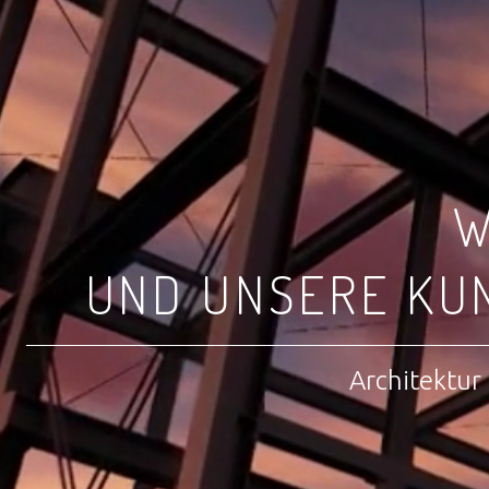
W
UND UNSERE KU
Architektur 