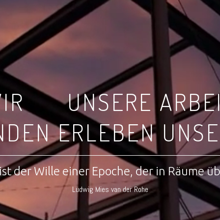
IR
UNSERE ARBE
NDEN ERLEBEN UNSE
ist der Wille einer Epoche, der in Räume ü
Ludwig Mies van der Rohe