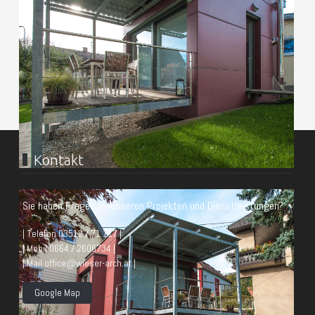
Kontakt
Sie haben Fragen zu unseren Projekten und Dienstleistungen?
| Telefon 03512 / 71 117 |
| Mobil 0664 / 2606734 |
| Mail office@wieser-arch.at |
Google Map