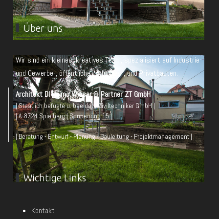
Über uns
Wir sind ein kleines, kreatives Team, spezialisiert auf Industrie-
und Gewerbe-, öffentliche-, Bildungs-, und Privatbauten.
Architekt DI Heimo Wieser & Partner ZT GmbH
| Staatlich befugte u. beeidete Ziviltechniker GmbH |
| A-8724 Spielberg | Sonnenring 15 |
| Beratung - Entwurf - Planung - Bauleitung - Projektmanagement |
Wichtige Links
Kontakt